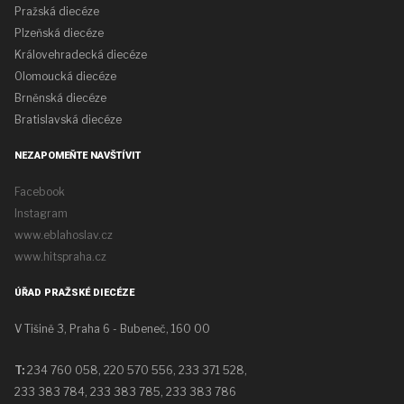
Pražská diecéze
Plzeňská diecéze
Královehradecká diecéze
Olomoucká diecéze
Brněnská diecéze
Bratislavská diecéze
NEZAPOMEŇTE NAVŠTÍVIT
Facebook
Instagram
www.eblahoslav.cz
www.hitspraha.cz
ÚŘAD PRAŽSKÉ DIECÉZE
V Tišině 3, Praha 6 - Bubeneč, 160 00
T:
234 760 058,
220 570 556, 233 371 528,
233 383 784, 233 383 785, 233 383 786