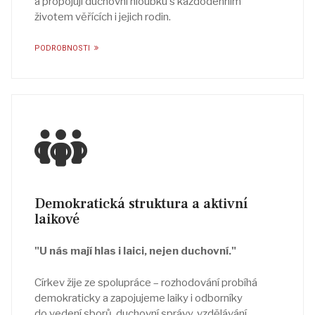
a propojují duchovní hloubku s každodenním
životem věřících i jejich rodin.
PODROBNOSTI
Demokratická struktura a aktivní
laikové
"U nás mají hlas i laici, nejen duchovní."
Církev žije ze spolupráce – rozhodování probíhá
demokraticky a zapojujeme laiky i odborníky
do vedení sborů, duchovní správy, vzdělávání