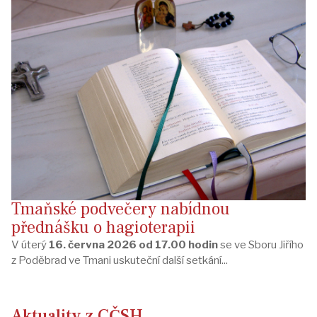
Tmaňské podvečery nabídnou
přednášku o hagioterapii
V úterý
16. června 2026 od 17.00 hodin
se ve Sboru Jiřího
z Poděbrad ve Tmani uskuteční další setkání...
Aktuality z CČSH