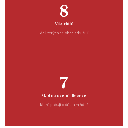
8
Vikariátů
do kterých se obce sdružují
7
škol na území diecéze
které pečují o děti a mládež