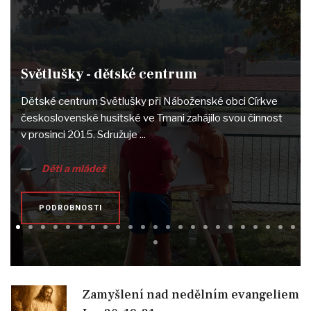
Světlušky - dětské centrum
Dětské centrum Světlušky při Náboženské obci Církve
československé husitské ve Tmani zahájilo svou činnost
v prosinci 2015. Sdružuje ...
Děti a mládež
PODROBNOSTI
Zamyšlení nad nedělním evangeliem