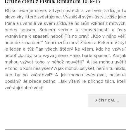
Druhé čtení z Písma: Římanům 10, 8-15
Blízko tebe je slovo, v tvých ústech a ve tvém srdci; je to
slovo víry, které zvěstujeme. Vyznáš-li svými ústy Ježíše jako
Pána a uvěříš-li ve svém srdci, že ho Bůh vzkřísil z mrtvých,
budeš spasen. Srdcem věříme k spravedlnosti a ústy
vyznáváme k spasení, neboť Písmo praví: „Kdo v něho věří,
nebude zahanben.“ Není rozdílu mezi Židem a Řekem: Vždyť
je jeden a týž Pán všech, štědrý ke všem, kdo ho vzývají,
neboť „každý, kdo vzývá jméno Páně, bude spasen“. Ale jak
mohou vzývat toho, v něhož neuvěřili? A jak mohou uvěřit
v toho, o kom neslyšeli? A jak mohou uslyšet, není-li tu nikdo,
kdo by ho zvěstoval? A jak mohou zvěstovat, nejsou-li
posláni? Je přece psáno: „Jak vítaný je příchod těch, kteří
zvěstují dobré věci!“
ČÍST DÁL …