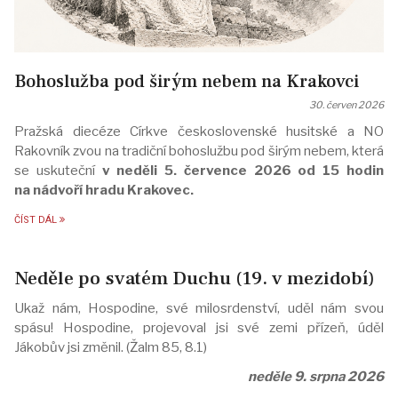
Bohoslužba pod širým nebem na Krakovci
30. červen 2026
Pražská diecéze Církve československé husitské a NO
Rakovník zvou na tradiční bohoslužbu pod širým nebem, která
se uskuteční
v neděli 5. července 2026 od 15 hodin
na nádvoří hradu Krakovec.
ČÍST DÁL
Neděle po svatém Duchu (19. v mezidobí)
Ukaž nám, Hospodine, své milosrdenství, uděl nám svou
spásu! Hospodine, projevoval jsi své zemi přízeň, úděl
Jákobův jsi změnil. (Žalm 85, 8.1)
neděle 9. srpna 2026