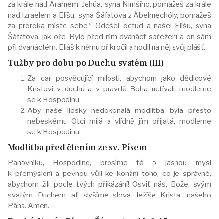
za krále nad Aramem. Jehúa, syna Nimšího, pomažeš za krále
nad Izraelem a Elíšu, syna Šáfatova z Ábelmechóly, pomažeš
za proroka místo sebe.“ Odešel odtud a našel Elíšu, syna
Šáfatova, jak oře. Bylo před ním dvanáct spřežení a on sám
při dvanáctém. Eliáš k němu přikročil a hodil na něj svůj plášť.
Tužby pro dobu po Duchu svatém (III)
Za dar posvěcující milosti, abychom jako dědicové
Kristovi v duchu a v pravdě Boha uctívali, modleme
se k Hospodinu.
Aby naše lidsky nedokonalá modlitba byla přesto
nebeskému Otci milá a vlídně jím přijatá, modleme
se k Hospodinu.
Modlitba před čtením ze sv. Písem
Panovníku, Hospodine, prosíme tě o jasnou mysl
k přemýšlení a pevnou vůli ke konání toho, co je správné,
abychom žili podle tvých přikázání! Osviť nás, Bože, svým
svatým Duchem, ať slyšíme slova Ježíše Krista, našeho
Pána. Amen.