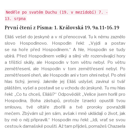
Neděle po svatém Duchu (19. v mezidobí) 7. -
13. srpna
První čtení z Písma: 1. Královská 19, 9a.11-16.19
Eliáš vešel do jeskyně a v ní přenocoval. Tu k němu zaznělo
slovo Hospodinovo. Hospodin řekl: „Vyjdi a postav
se na hoře před Hospodinem.“ A hle, Hospodin se tudy
ubírá. Před Hospodinem veliký a silný vítr rozervávající hory
a tříštící skály, ale Hospodin v tom větru nebyl. Po větru
zemětřesení, ale Hospodin v tom zemětřesení nebyl. Po
zemětřesení oheň, ale Hospodin ani v tom ohni nebyl. Po ohni
hlas tichý, jemný. Jakmile jej Eliáš uslyšel, zavinul si tvář
pláštěm, vyšel a postavil se u vchodu do jeskyně. Tu mu hlas
řekl: „Co tu chceš, Eliáši?“ Odpověděl: „Velice jsem horlil pro
Hospodina, Boha zástupů, protože Izraelci opustili tvou
smlouvu, tvé oltáře zbořili a tvé proroky povraždili
mečem. Zbývám už jen sám, avšak i mně ukládají o život, jak
by mě o něj připravili.“ Hospodin mu řekl: „Jdi, vrať se svou
cestou k damašské poušti. Až tam přijdeš, pomažeš Chazaela