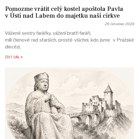
Pomozme vrátit celý kostel apoštola Pavla
v Ústí nad Labem do majetku naší církve
29. červenec 2026
Vážené sestry farářky, vážení bratři faráři,
milí členové rad starších, prostě všichni, kdo jsme v Pražské
diecézi,
ČÍST DÁL