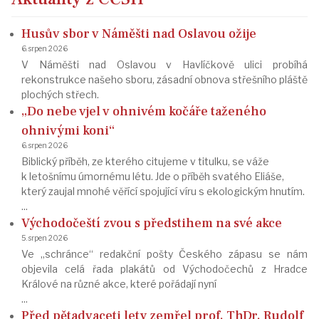
Husův sbor v Náměšti nad Oslavou ožije
6. srpen 2026
V Náměšti nad Oslavou v Havlíčkově ulici probíhá
rekonstrukce našeho sboru, zásadní obnova střešního pláště
plochých střech.
„Do nebe vjel v ohnivém kočáře taženého
ohnivými koni“
6. srpen 2026
Biblický příběh, ze kterého citujeme v titulku, se váže
k letošnímu úmornému létu. Jde o příběh svatého Eliáše,
který zaujal mnohé věřící spojující víru s ekologickým hnutím.
...
Východočeští zvou s předstihem na své akce
5. srpen 2026
Ve „schránce“ redakční pošty Českého zápasu se nám
objevila celá řada plakátů od Východočechů z Hradce
Králové na různé akce, které pořádají nyní
...
Před pětadvaceti lety zemřel prof. ThDr. Rudolf