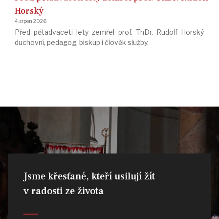
Horský
4. srpen 2026
Před pětadvaceti lety zemřel prof. ThDr. Rudolf Horský –
duchovní, pedagog, biskup i člověk služby.
Jsme křesťané, kteří usilují žít
v radosti ze života