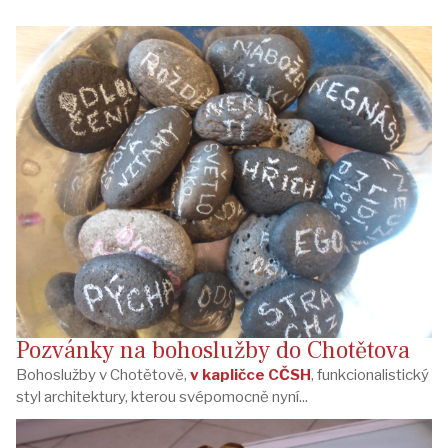
Pozvánky na bohoslužby do Chotětova
Bohoslužby v Chotětově,
v kapličce CČSH
, funkcionalistický
styl architektury, kterou svépomocně nyní...