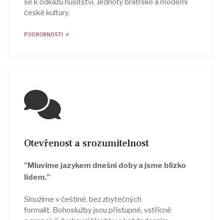
se k odkazu husitství, Jednoty bratrské a moderní
české kultury.
PODROBNOSTI
Otevřenost a srozumitelnost
"Mluvíme jazykem dnešní doby a jsme blízko
lidem."
Sloužíme v češtině, bez zbytečných
formalit. Bohoslužby jsou přístupné, vstřícné